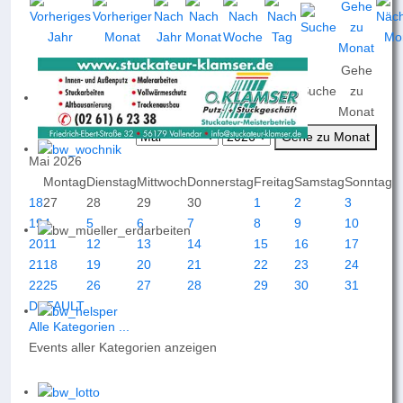
Gehe
Nach
Nach
Nach
Heute
Suche
zu
Jahr
Monat
Woche
Monat
Gehe zu Monat
Mai 2026
Montag
Dienstag
Mittwoch
Donnerstag
Freitag
Samstag
Sonntag
18
27
28
29
30
1
2
3
19
4
5
6
7
8
9
10
20
11
12
13
14
15
16
17
21
18
19
20
21
22
23
24
22
25
26
27
28
29
30
31
DEFAULT
Alle Kategorien ...
Events aller Kategorien anzeigen