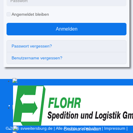
Angemeldet bleiben
Anmelden
Passwort vergessen?
Benutzername vergessen?
© 2026
svweitersburg.de
| Alle Rechte vorbehalten |
Impressum
|