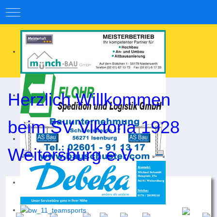
Mobile Menu Toggle
Herzlich Willkommen
beim SV Viktoria 1928
Weitersburg e.V.