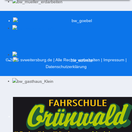
© 2026
svweitersburg.de
| Alle Rechte vorbehalten |
Impressum
|
Datenschutzerklärung