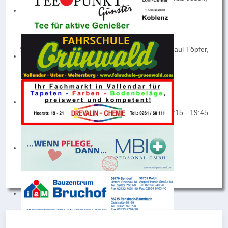
Lucas Schmidt
es fehlen:
Scarly Köhler, Christian Görtz, Oleh Denysiuk, Paul Töpfer,
Georg Gorin
Spielort: Sportplatz Weitersburg
Trainingszeiten:
Dienstag: 19:00 - 20:30 Uhr und Freitag von 18:15 - 19:45
Uhr