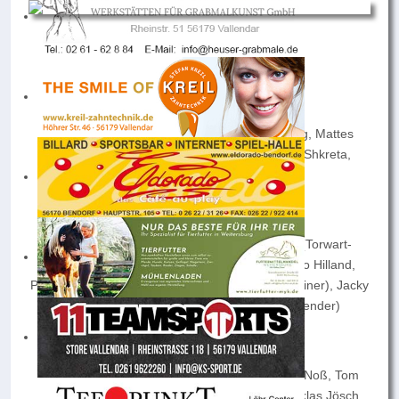
Quelle: Rhein-Zeitung, Foto: René Weiss
Hintere Reihe v.l.n.r.:
Oscar Mers, Phileas Küstermann, Marcel Berg, Mattes
Häusler, Zakhar Harmash, Robin Heldt, Albin Shkreta,
Orangel Köhler, Moritz Kreil
Mittlere Reihe v.l.n.r.
Dana Böhler (Physiotherapeutin), Marc Tonk (Torwart-
Trainer), Thorsten Hoffmann (Betreuer), Enrico Hilland,
Pascal Velten, Nico Werner, David Koca (Cheftrainer), Jacky
Schmidt (Betreuer), Harald Piroth (1.Vorsitzender)
Vordere Reihe v.l.n.r.:
Devin Amedov, Adrian Knop, Tim Lauer, Jakob Noß, Tom
Strobel, Leo Hasani, Paul Kern, Lars Velten, Niklas Jösch,