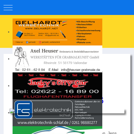
Mobile Menu Toggle
3. Mannschaft SV
Weitersburg
Saison 2025/2026
Hintere Reihe v.l.n.r.:
Ignace Ruziga, Jan Strohe, Magnus Neumann, Jens