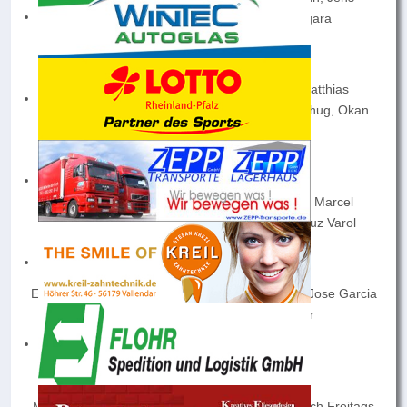
Leonhard, Fredrick Gasana, Charles Kagara
Mittlere Reihe v.l.n.r.:
Andreas Geisler, Jörg Wilms, Max Weiler, Matthias
Letschert, Patrick Viera, Simon Schlag, Max Schug, Okan
Beydemir, Daniel Sonnet
Vordere Reihe v.l.n.r.:
Nicolas Marbach, Janik Bernardi, Kay Wilms, Marcel
Mattern, Gianluca Guerreschi, Kevin Noll, Oguz Varol
Es fehlen:
Eric Radtke, Ömer Ötzek, Bezhan Rasool, Juan Jose Garcia
Otalvaro, Julian Wiesner, Marvin Mohr
Spielort: Sportplatz Weitersburg
Trainingszeiten:
Mittwochs von 20:00–21:30 Uhr, nach Bedarf auch Freitags