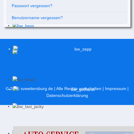
Passwort vergessen?
Benutzername vergessen?
© 2026
svweitersburg.de
| Alle Rechte vorbehalten |
Impressum
|
Datenschutzerklärung