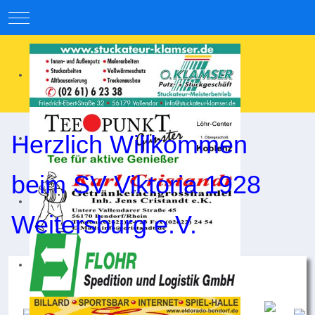
Mobile Menu Toggle
Herzlich Willkommen
beim SV Viktoria 1928
Weitersburg e.V.