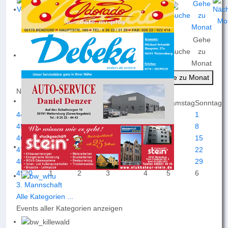
Gehe
Nach
Nach
Nach
Heute
Suche
zu
Jahr
Monat
Woche
Monat
Gehe zu Monat
November 2026
Montag
Dienstag
Mittwoch
Donnerstag
Freitag
Samstag
Sonntag
44
26
27
28
29
30
31
1
45
2
3
4
5
6
7
8
46
9
10
11
12
13
14
15
47
16
17
18
19
20
21
22
48
23
24
25
26
27
28
29
49
30
1
2
3
4
5
6
3. Mannschaft
Alle Kategorien ...
Events aller Kategorien anzeigen