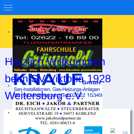
Mobile Menu Toggle
Herzlich Willkommen
beim SV Viktoria 1928
Weitersburg e.V.