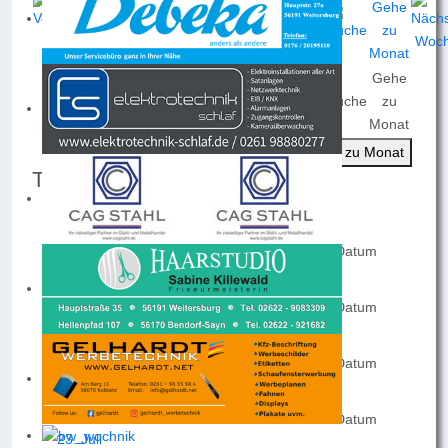
Gehe
Nach
Nach
Nach
Heute
Suche
zu
Jahr
Monat
Woche
Monat
Gehe zu Monat
Termine für die Woche :
20. Juli 2026 - 26. Juli 2026
Montag
Keine Events an diesem Datum
20. Juli
Dienstag
Keine Events an diesem Datum
21. Juli
Mittwoch
Keine Events an diesem Datum
22. Juli
Donnerstag
Keine Events an diesem Datum
23. Juli