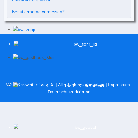
Benutzername vergessen?
© 2026
svweitersburg.de
| Alle Rechte vorbehalten |
Impressum
|
Datenschutzerklärung