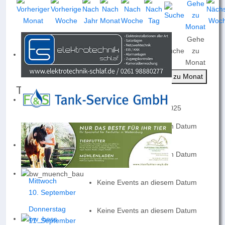
Gehe
Nach
Nach
Nach
Heute
Suche
zu
Jahr
Monat
Woche
Monat
Gehe zu Monat
Termine für die Woche :
08. September 2025 - 14. September 2025
Montag
Keine Events an diesem Datum
08. September
Dienstag
Keine Events an diesem Datum
09. September
Mittwoch
Keine Events an diesem Datum
10. September
Donnerstag
Keine Events an diesem Datum
11. September