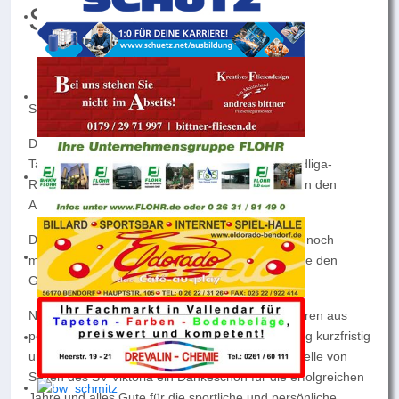
Saisonauftakt
SV Weitersburg – SG Mülheim-Kärlich II 5:1 (2:0)
Der SV Weitersburg, in der vergangenen Saison
Tabellenvierter, traf zum Auftakt auf die Rheinlandliga-
Reserve der SG Mülheim-Kärlich, die lange gegen den
Abstieg kämpfte.
Die Rollen waren vor dem Spiel klar verteilt – dennoch
mahnte Trainer David Koca zur Vorsicht und wollte den
Gegner keinesfalls unterschätzen.
Nachdem Marcel Christ den Verein nach vier Jahren aus
persönlichen Gründen in der Sommervorbereitung kurzfristig
und überraschend verlassen hatte – an dieser Stelle von
Seiten des SV Viktoria ein Dankeschön für die erfolgreichen
Jahre und alles Gute für die sportliche und persönliche