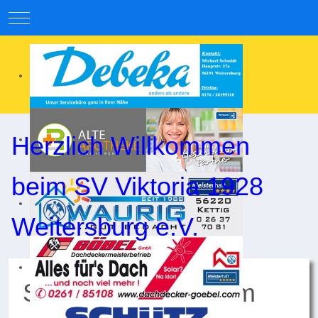
Mobile Menu Toggle
Herzlich Willkommen
beim SV Viktoria 1928
Weitersburg e.V.
Starke Leistung zum