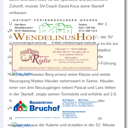
Zukunft, musste SV-Coach David Koca seine Startelf
umbauen.
Und diese zeigte im 1. Heimspiel der Saison von der 1.
Minute an eine engagierte Leistung. Die junge
Gästemannschaft wurde früh unter Druck gesetzt, der SV
dominierte das Spielgeschehen. Dennoch dauerte es bis zur
27. Minute, ehe der erste Torjubel durchs Weiherstadion
hallte: Eine einstudierte Eckballvariante verwandelte
Routinier Marcel Berg per Kopf zur verdienten 1:0-Führung.
Kurz darauf bewies Berg erneut seine Klasse und setzte
Neuzugang Mattes Häusler sehenswert in Szene. Häusler,
einer von drei Neuzugängen neben Pascal und Lars Velten
in der Startelf, zeigte seinen Torinstinkt und erhöhte auf 2:0.
In der Folge verpasste es der SV, die Führung weiter
auszubauen.
Nach dem Seitenwechsel kamen die Gäste deutlich
engagierter aus der Kabine und erzielten in der 52. Minute