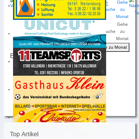
Gehe
Nach
Nach
Nach
Heute
Suche
zu
Jahr
Monat
Woche
Monat
Gehe zu Monat
Events für
Mittwoch, 25. November 2026
Keine Termine
Top Artikel