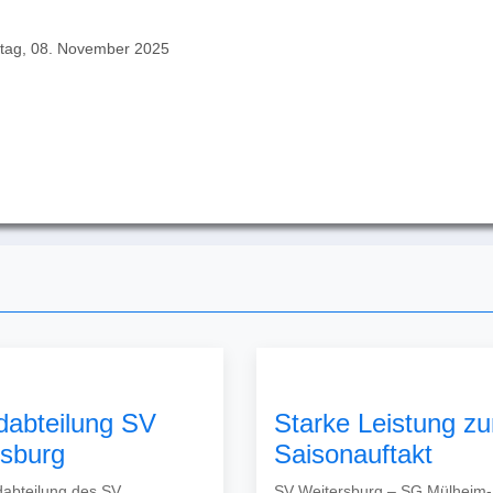
tag, 08. November 2025
dabteilung SV
Starke Leistung z
rsburg
Saisonauftakt
abteilung des SV
SV Weitersburg – SG Mülheim-K