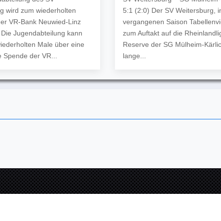
g wird zum wiederholten
5:1 (2:0) Der SV Weitersburg, i
der VR-Bank Neuwied-Linz
vergangenen Saison Tabellenvier
t Die Jugendabteilung kann
zum Auftakt auf die Rheinlandli
iederholten Male über eine
Reserve der SG Mülheim-Kärlic
 Spende der VR...
lange...