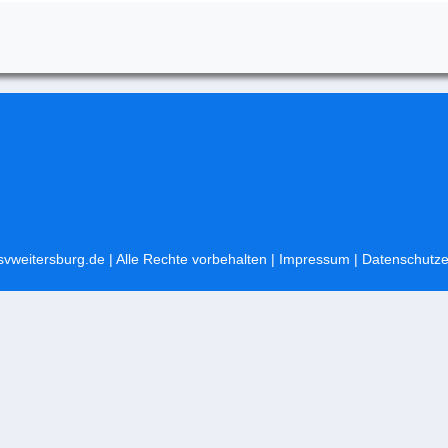
svweitersburg.de
| Alle Rechte vorbehalten |
Impressum
|
Datenschutze