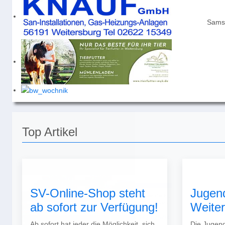
Events für
Sams
Keine Termine
Top Artikel
SV-Online-Shop steht
Jugen
ab sofort zur Verfügung!
Weite
Ab sofort hat jeder die Möglichkeit, sich
Die Jugend