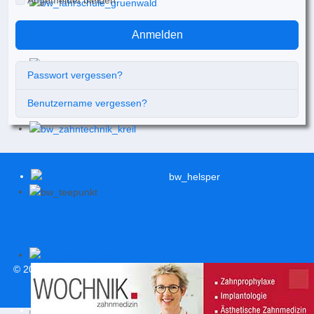
Angemeldet bleiben
Anmelden
Passwort vergessen?
Benutzername vergessen?
© 2026
svweitersburg.de
| Alle Rechte vorbehalten |
Impressum
|
Datenschutzerklärung