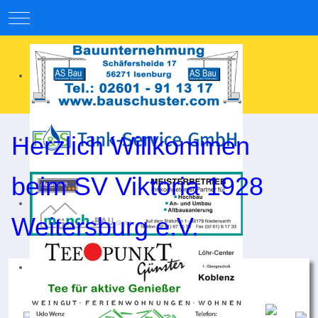
Mobile Menu Toggle
Herzlich Willkommen
beim SV Viktoria 1928
Weitersburg e.V.