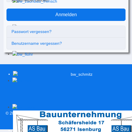
Angemeldet bleiben
Anmelden
Passwort vergessen?
Benutzername vergessen?
© 2026
svweitersburg.de
| Alle Rechte vorbehalten |
Impressum
|
Datenschutzerklärung