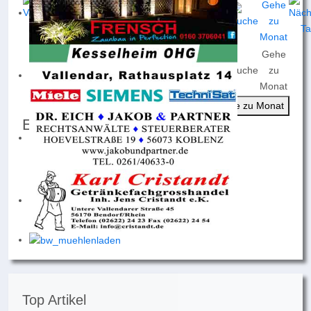
Gehe
Nach
Nach
Nach
Heute
Suche
zu
Jahr
Monat
Woche
Monat
Gehe zu Monat
Events für
Freitag, 28. November 2025
Keine Termine
Top Artikel