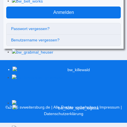
Anmelden
Passwort vergessen?
Benutzername vergessen?
© 2026
svweitersburg.de
| Alle Rechte vorbehalten |
Impressum
|
Datenschutzerklärung