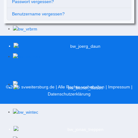
Passwort vergessen?
Benutzername vergessen?
© 2026
svweitersburg.de
| Alle Rechte vorbehalten |
Impressum
|
Datenschutzerklärung