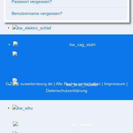
Passwort vergessen?
Benutzername vergessen?
© 2026
svweitersburg.de
| Alle Rechte vorbehalten |
Impressum
|
Datenschutzerklärung