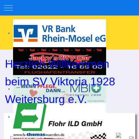
Mobile Menu Toggle
Herzlich Willkommen
beim SV Viktoria 1928
Weitersburg e.V.