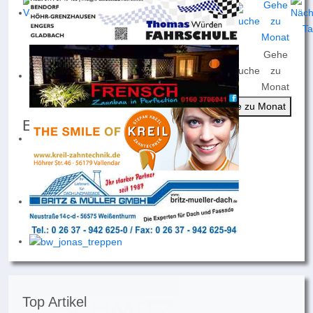
Gehe
Nach
Nach
Nach
Heute
Suche
zu
Jahr
Monat
Woche
Monat
Gehe zu Monat
Events für
Mittwoch, 19. November 2025
Keine Termine
Top Artikel