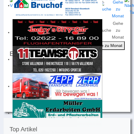
Gehe
Nach
Nach
Nach
Heute
Suche
zu
Jahr
Monat
Woche
Monat
Gehe zu Monat
Events für
Dienstag, 11. November 2025
Keine Termine
Top Artikel