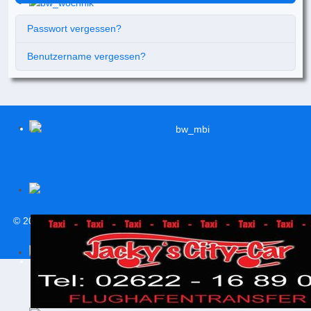
Passwort vergessen?
Benutzername vergessen?
© 2026
svweitersburg.de
| Alle Rechte vorbehalten |
Impressum
|
Datenschutzerklärung