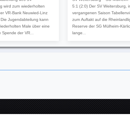
g wird zum wiederholten
5:1 (2:0) Der SV Weitersburg, i
der VR-Bank Neuwied-Linz
vergangenen Saison Tabellenvier
t Die Jugendabteilung kann
zum Auftakt auf die Rheinlandli
iederholten Male über eine
Reserve der SG Mülheim-Kärlic
 Spende der VR...
lange...