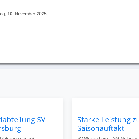
ag, 10. November 2025
dabteilung SV
Starke Leistung 
rsburg
Saisonauftakt
abteilung des SV
SV Weitersburg – SG Mülheim-K