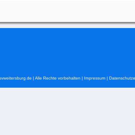
svweitersburg.de
| Alle Rechte vorbehalten |
Impressum
|
Datenschutze