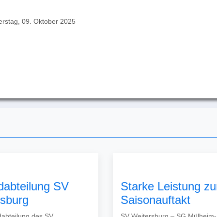
rstag, 09. Oktober 2025
dabteilung SV
Starke Leistung z
rsburg
Saisonauftakt
abteilung des SV
SV Weitersburg – SG Mülheim-K