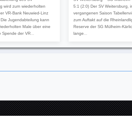
g wird zum wiederholten
5:1 (2:0) Der SV Weitersburg, i
der VR-Bank Neuwied-Linz
vergangenen Saison Tabellenvier
t Die Jugendabteilung kann
zum Auftakt auf die Rheinlandli
iederholten Male über eine
Reserve der SG Mülheim-Kärlic
 Spende der VR...
lange...