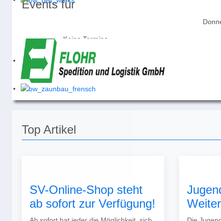
Events für
Donne
Keine Termine
Top Artikel
SV-Online-Shop steht
Jugen
ab sofort zur Verfügung!
Weite
Ab sofort hat jeder die Möglichkeit, sich
Die Jugend