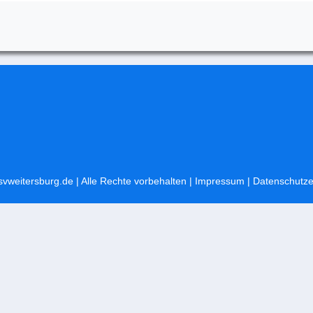
svweitersburg.de
| Alle Rechte vorbehalten |
Impressum
|
Datenschutze