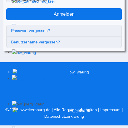
Angemeldet bleiben
Anmelden
Passwort vergessen?
Benutzername vergessen?
© 2026
svweitersburg.de
| Alle Rechte vorbehalten |
Impressum
|
Datenschutzerklärung