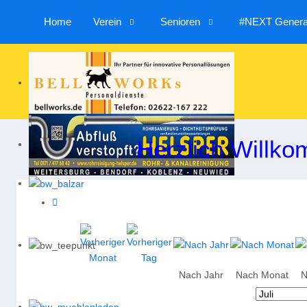
Home
Verein
Senioren
#NEXT Generat
Herzlich Willko
Nach Jahr
Nach Monat
N