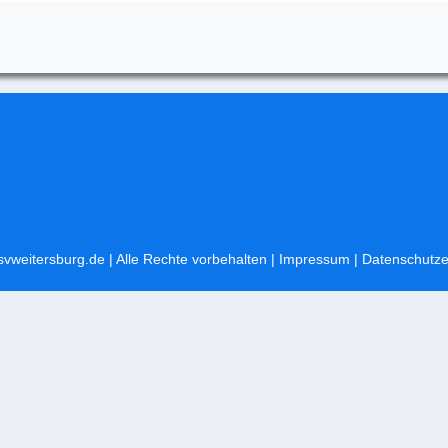
svweitersburg.de
| Alle Rechte vorbehalten |
Impressum
|
Datenschutze