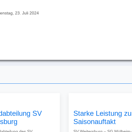
enstag, 23. Juli 2024
dabteilung SV
Starke Leistung z
rsburg
Saisonauftakt
abteilung des SV
SV Weitersburg – SG Mülheim-K