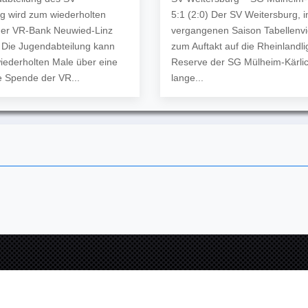
g wird zum wiederholten
5:1 (2:0) Der SV Weitersburg, i
der VR-Bank Neuwied-Linz
vergangenen Saison Tabellenvier
t Die Jugendabteilung kann
zum Auftakt auf die Rheinlandli
iederholten Male über eine
Reserve der SG Mülheim-Kärlic
 Spende der VR...
lange...