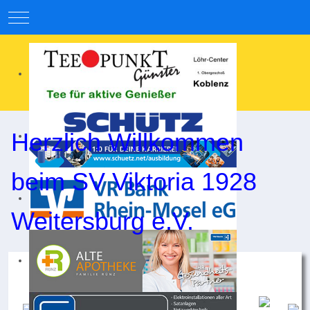
Mobile Menu Toggle
Herzlich Willkommen
beim SV Viktoria 1928
Weitersburg e.V.